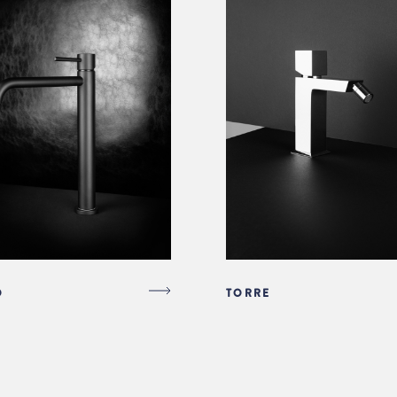
O
TORRE