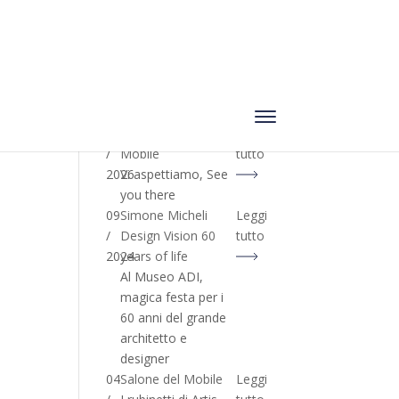
04
Artis & Salone del
Leggi
/
Mobile
tutto
2026
Vi aspettiamo, See
you there
09
Simone Micheli
Leggi
/
Design Vision 60
tutto
2024
years of life
Al Museo ADI,
magica festa per i
60 anni del grande
architetto e
designer
04
Salone del Mobile
Leggi