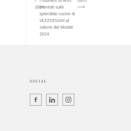
/
I rubinetti di Artis
tutto
2024
montati sulle
splendide cucine di
VEZZDESIGN al
Salone del Mobile
2024
SOCIAL