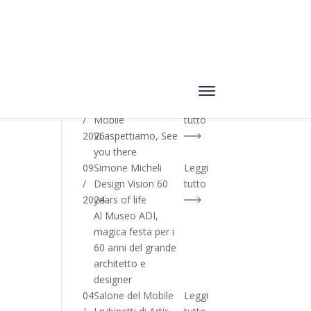
04
Artis & Salone del
Leggi
/
Mobile
tutto
2026
Vi aspettiamo, See
you there
09
Simone Micheli
Leggi
/
Design Vision 60
tutto
2024
years of life
Al Museo ADI,
magica festa per i
60 anni del grande
architetto e
designer
04
Salone del Mobile
Leggi