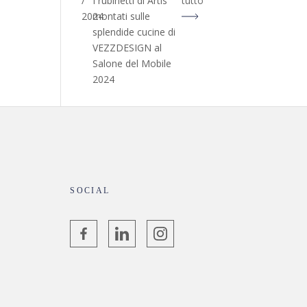
/
I rubinetti di Artis
tutto
2024
montati sulle
splendide cucine di
VEZZDESIGN al
Salone del Mobile
2024
SOCIAL