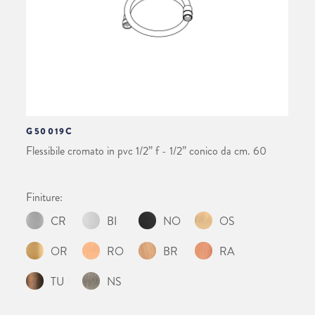
G50019C
Flessibile cromato in pvc 1/2” f - 1/2” conico da cm. 60
Finiture:
CR
BI
NO
OS
OR
RO
BR
RA
TU
NS