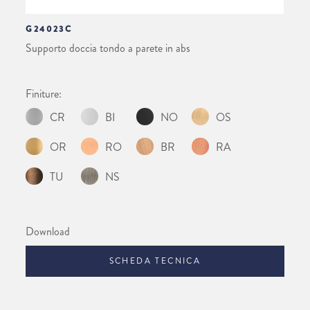
G24023C
Supporto doccia tondo a parete in abs
Finiture:
CR
BI
NO
OS
OR
RO
BR
RA
TU
NS
Download
SCHEDA TECNICA