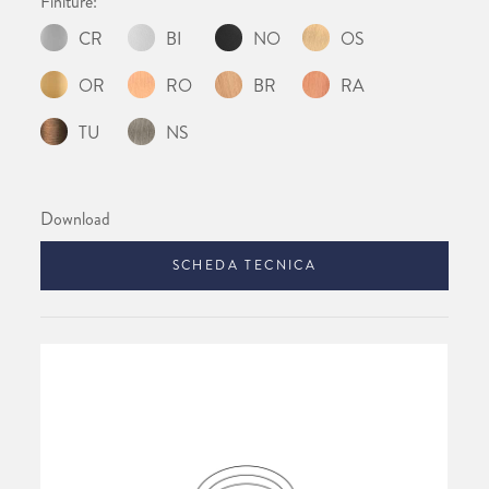
Finiture:
CR
BI
NO
OS
OR
RO
BR
RA
TU
NS
Download
SCHEDA TECNICA