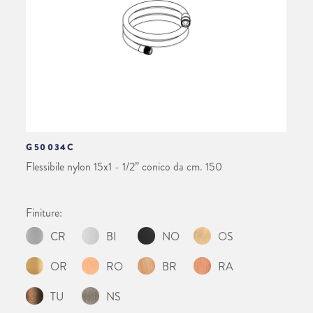
G50034C
Flessibile nylon 15x1 - 1/2” conico da cm. 150
Finiture:
CR
BI
NO
OS
OR
RO
BR
RA
TU
NS